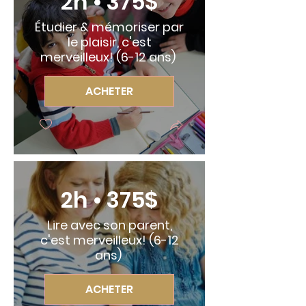
2h • 375$
Étudier & mémoriser par
le plaisir, c'est
merveilleux! (6-12 ans)
ACHETER
2h • 375$
Lire avec son parent,
c'est merveilleux! (6-12
ans)
ACHETER