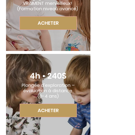
VRAIMENT merveilleux!
(Formation niveau avancé)
ACHETER
4h • 240$
Plongée d’exploration –
évaluation à distance
(0-4 ans)
ACHETER