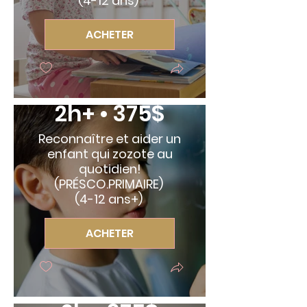
(4-12 ans)
ACHETER
2h+ • 375$
Reconnaître et aider un
enfant qui zozote au
quotidien!
(PRÉSCO.PRIMAIRE)
(4-12 ans+)
ACHETER