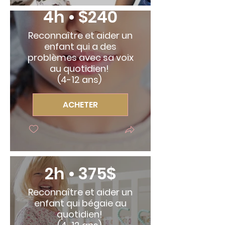
4h • $240
Reconnaître et aider un
enfant qui a des
problèmes avec sa voix
au quotidien!
(4-12 ans)
ACHETER
2h • 375$
Reconnaître et aider un
enfant qui bégaie au
quotidien!