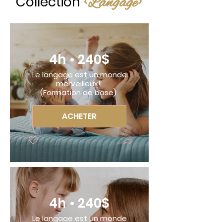
<Langage>
Collection
4h • 240$
Le langage est un monde
merveilleux!
(Formation de base)
ACHETER
4h • 240$
Le langage est un monde