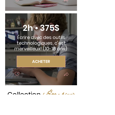
2h • 375$
Écrire avec des outils
technologiques, c'est
merveilleux! (10-18 ans)
ACHETER
<Être bien>
Collection