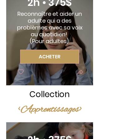
2h • 375$
Reconnaître et aider un
adulte qui a des
problèmes avec sa voix
au quotidien!
(Pour adultes)
ACHETER
Collection
<Apprentissages>