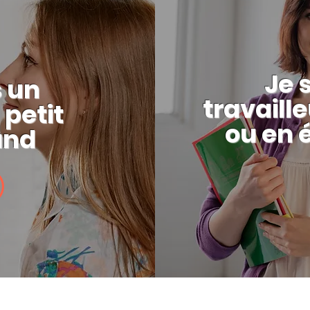
Je 
s un
travaill
 petit
ou en 
and