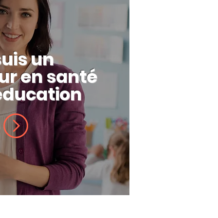
suis un
eur en santé
éducation