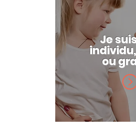
Je sui
individu,
ou gr